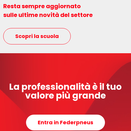
Resta sempre aggiornato
sulle ultime novità del settore
Scopri la scuola
La professionalità è il tuo
valore più grande
Entra in Federpneus