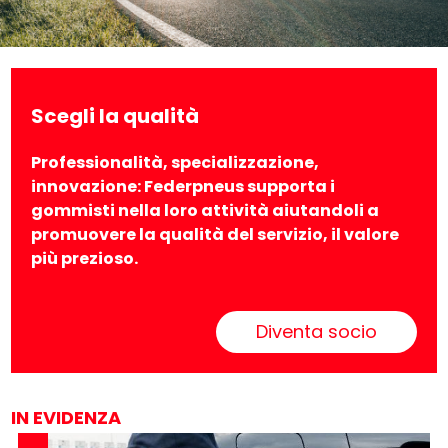
Scegli la qualità
Professionalità, specializzazione,
innovazione: Federpneus supporta i
gommisti nella loro attività aiutandoli a
promuovere la qualità del servizio, il valore
più prezioso.
Diventa socio
IN EVIDENZA