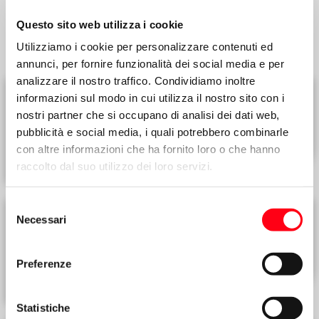
Accedi all’area riservata per
Questo sito web utilizza i cookie
visualizzare i contenuti
Utilizziamo i cookie per personalizzare contenuti ed
annunci, per fornire funzionalità dei social media e per
analizzare il nostro traffico. Condividiamo inoltre
informazioni sul modo in cui utilizza il nostro sito con i
nostri partner che si occupano di analisi dei dati web,
TUTTE LE CIRCOLARI
pubblicità e social media, i quali potrebbero combinarle
a portata di mano
con altre informazioni che ha fornito loro o che hanno
raccolto dal suo utilizzo dei loro servizi.
Selezione
Necessari
del
PFU
consenso
tutti gli aggiornamenti
Preferenze
Statistiche