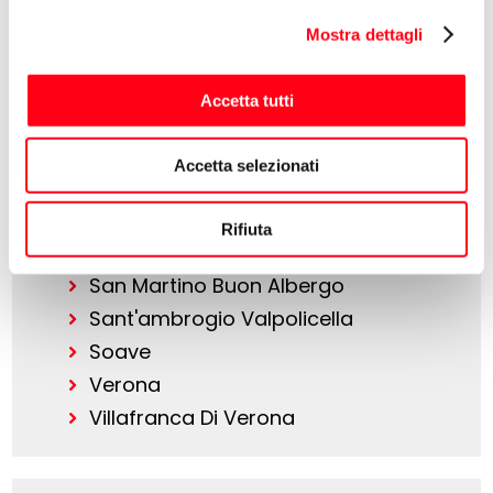
Cologna Veneta
Mostra dettagli
Grezzana
Isola Della Scala
Accetta tutti
Legnago
Mozzecane
Accetta selezionati
Oppeano
Pescantina
Rifiuta
Ronco D'adige
San Martino Buon Albergo
Sant'ambrogio Valpolicella
Soave
Verona
Villafranca Di Verona