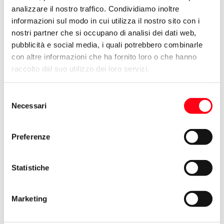
analizzare il nostro traffico. Condividiamo inoltre
informazioni sul modo in cui utilizza il nostro sito con i
nostri partner che si occupano di analisi dei dati web,
VENEZIA
pubblicità e social media, i quali potrebbero combinarle
Marghera
con altre informazioni che ha fornito loro o che hanno
Mestre
raccolto dal suo utilizzo dei loro servizi.
Musile Di Piave
Selezione
Pianiga
Necessari
del
Quarto D'altino
consenso
San Dona' Di Piave
Preferenze
San Stino Di Livenza
Statistiche
VERONA
Marketing
Affi
Cerea