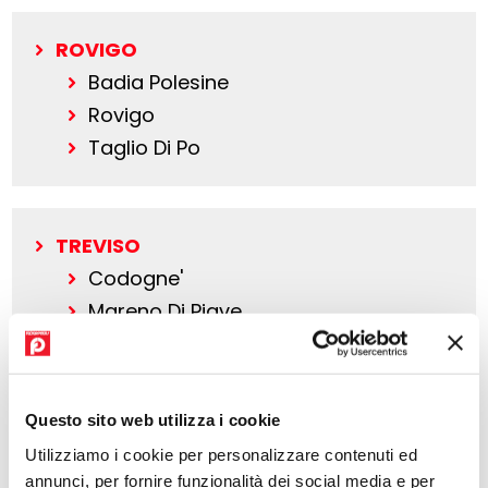
ROVIGO
Badia Polesine
Rovigo
Taglio Di Po
TREVISO
Codogne'
Mareno Di Piave
Maserada Sul Piave
Montebelluna
Quinto Di Treviso
Questo sito web utilizza i cookie
Silea
Utilizziamo i cookie per personalizzare contenuti ed
Villorba
annunci, per fornire funzionalità dei social media e per