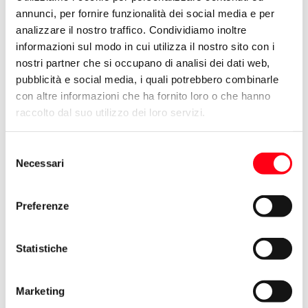
Bastia Umbra
annunci, per fornire funzionalità dei social media e per
Castiglione Del Lago
analizzare il nostro traffico. Condividiamo inoltre
informazioni sul modo in cui utilizza il nostro sito con i
Citta' Della Pieve
nostri partner che si occupano di analisi dei dati web,
Foligno
pubblicità e social media, i quali potrebbero combinarle
Spoleto
con altre informazioni che ha fornito loro o che hanno
Umbertide
raccolto dal suo utilizzo dei loro servizi.
Selezione
Necessari
del
TERNI
consenso
Sangemini
Preferenze
Terni
Statistiche
Marketing